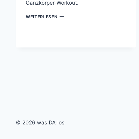
Ganzkörper-Workout.
BOULDERN:
WEITERLESEN
KEINE
ANGST
VOR
DEM
FALLEN
© 2026 was DA los