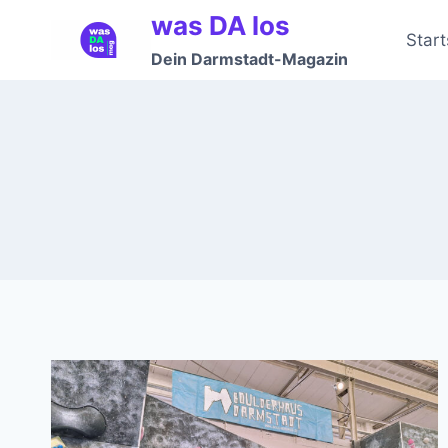
Zum
was DA los
Inhalt
Start
Dein Darmstadt-Magazin
springen