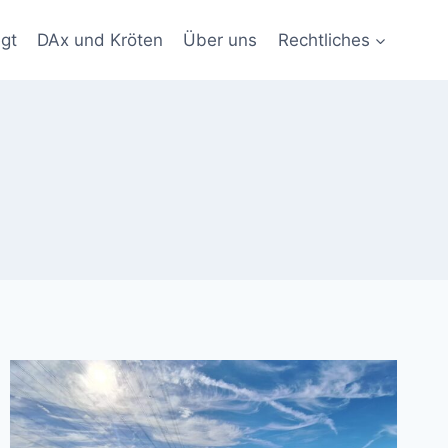
gt
DAx und Kröten
Über uns
Rechtliches