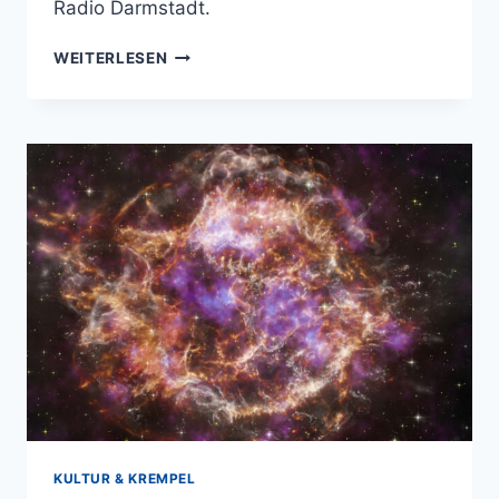
Radio Darmstadt.
VON
WEITERLESEN
K-
POP
BIS
CLASSIC
ROCK:
JUNGES
RADIO
AUF
DEM
HEINERFEST
KULTUR & KREMPEL