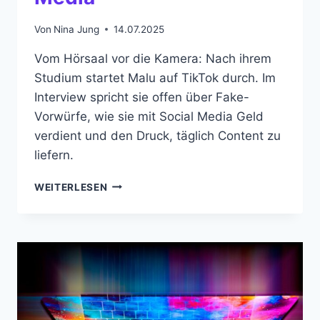
Von
Nina Jung
14.07.2025
Vom Hörsaal vor die Kamera: Nach ihrem
Studium startet Malu auf TikTok durch. Im
Interview spricht sie offen über Fake-
Vorwürfe, wie sie mit Social Media Geld
verdient und den Druck, täglich Content zu
liefern.
„DER
WEITERLESEN
GANZE
FAKE-
SCHEISS K
ANN W
EG“ –
E
INE I
NFLUENCERIN Ü
BER S