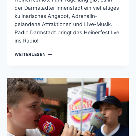
der Darmstädter Innenstadt ein vielfältiges
kulinarisches Angebot, Adrenalin-
gelandene Attraktionen und Live-Musik.
Radio Darmstadt bringt das Heinerfest live
ins Radio!
RADIO
WEITERLESEN
DARMSTADT
BRINGT
DEN
SOUND
DES
HEINERFESTS
INS
RADIO