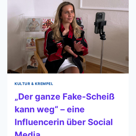
–
ZU
BESUCH
AUF
DEM
GSI-
CAMPUS
KULTUR & KREMPEL
„Der ganze Fake-Scheiß
kann weg“ – eine
Influencerin über Social
Media