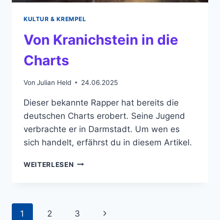
KULTUR & KREMPEL
Von Kranichstein in die
Charts
Von
Julian Held
24.06.2025
Dieser bekannte Rapper hat bereits die
deutschen Charts erobert. Seine Jugend
verbrachte er in Darmstadt. Um wen es
sich handelt, erfährst du in diesem Artikel.
VON
WEITERLESEN
KRANICHSTEIN
IN
DIE
CHARTS
Seitennavigation
Nächste
1
2
3