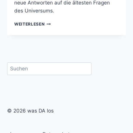
neue Antworten auf die ältesten Fragen
des Universums.
EIN
WEITERLESEN
VERSUCH,
DAS
WELTALL
ZU
VERSTEHEN
–
Suchen
ZU
BESUCH
AUF
DEM
GSI-
CAMPUS
© 2026 was DA los