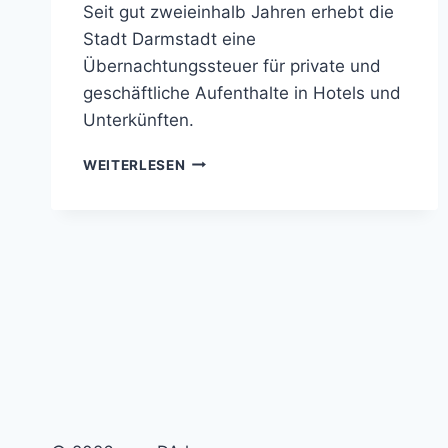
Seit gut zweieinhalb Jahren erhebt die
Stadt Darmstadt eine
Übernachtungssteuer für private und
geschäftliche Aufenthalte in Hotels und
Unterkünften.
WIE
WEITERLESEN
DARMSTADT
MIT
DER
ÜBERNACHTUNGSSTEUER
KASSE
IN
HOTELBETTEN
MACHT