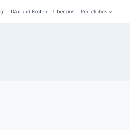
gt
DAx und Kröten
Über uns
Rechtliches