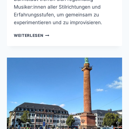
Musiker:innen aller Stilrichtungen und
Erfahrungsstufen, um gemeinsam zu
experimentieren und zu improvisieren.
,,MUSIK
WEITERLESEN
IST
SPRACHE”
–
WARUM
WIR
ECHTE
BEGEGNUNGEN
BRAUCHEN
STATT
PERFEKTE
AUFTRITTE