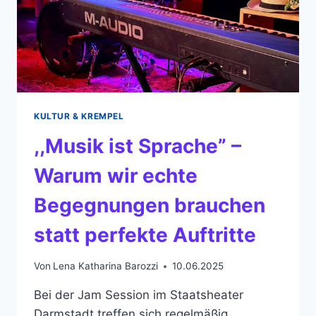
KULTUR & KREMPEL
,,Musik ist Sprache” –
Warum wir echte
Begegnungen brauchen
statt perfekte Auftritte
Von
Lena Katharina Barozzi
10.06.2025
Bei der Jam Session im Staatsheater
Darmstadt treffen sich regelmäßig