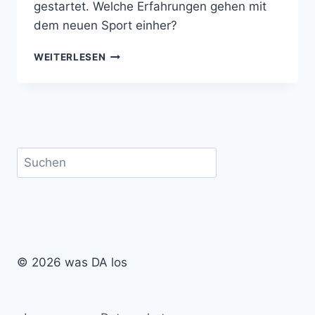
gestartet. Welche Erfahrungen gehen mit
dem neuen Sport einher?
DARMSTÄDTER
WEITERLESEN
STADTLAUF:
SCHRITT
FÜR
SCHRITT,
RUNDE
FÜR
Suchen
RUNDE
© 2026 was DA los