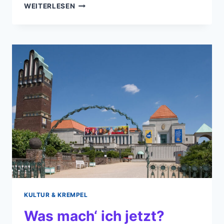
VON
WEITERLESEN
KRANICHSTEIN
IN
DIE
CHARTS
KULTUR & KREMPEL
Was mach‘ ich jetzt?