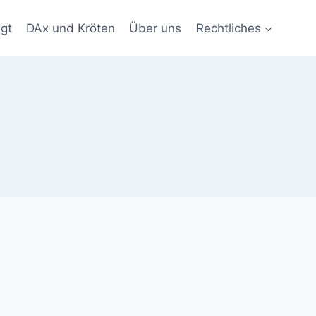
gt
DAx und Kröten
Über uns
Rechtliches