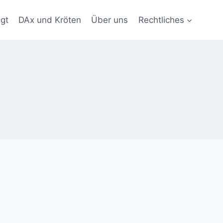
gt
DAx und Kröten
Über uns
Rechtliches