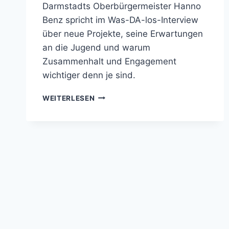
Darmstadts Oberbürgermeister Hanno
Benz spricht im Was-DA-los-Interview
über neue Projekte, seine Erwartungen
an die Jugend und warum
Zusammenhalt und Engagement
wichtiger denn je sind.
„WIR
WEITERLESEN
BRAUCHEN
ZUSAMMENHALT,
ENGAGEMENT
UND
EINE
STADT,
DIE
MITWÄCHST“