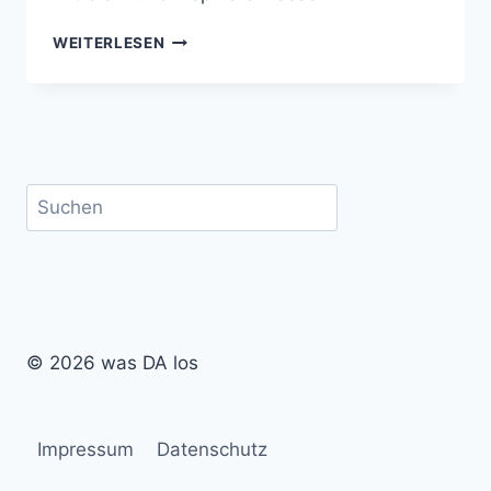
WAS
WEITERLESEN
MACH‘
ICH
JETZT?
(25.
MAI
BIS
Suchen
07.
JUNI)
© 2026 was DA los
Impressum
Datenschutz