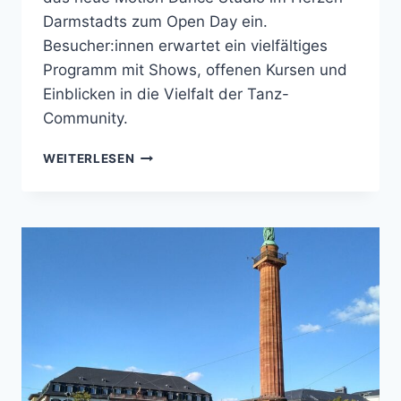
Darmstadts zum Open Day ein.
Besucher:innen erwartet ein vielfältiges
Programm mit Shows, offenen Kursen und
Einblicken in die Vielfalt der Tanz-
Community.
TANZ
WEITERLESEN
FEIERN
UND
COMMUNITY
LEBEN
–
AM
OPEN
DAY
IM
MOTION
DANCE
STUDIO