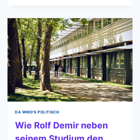
ICH
JETZT?
(25.
MAI
BIS
07.
JUNI)
DA WIRD'S POLITISCH
Wie Rolf Demir neben
seinem Studium den