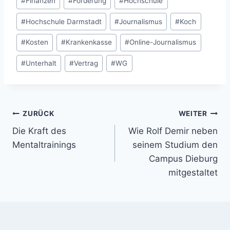
#
Finanzen
#
Förderung
#
Hochschule
#
Hochschule Darmstadt
#
Journalismus
#
Koch
#
Kosten
#
Krankenkasse
#
Online-Journalismus
#
Unterhalt
#
Vertrag
#
WG
Beitragsnavigation
ZURÜCK
WEITER
Die Kraft des
Wie Rolf Demir neben
Mentaltrainings
seinem Studium den
Campus Dieburg
mitgestaltet