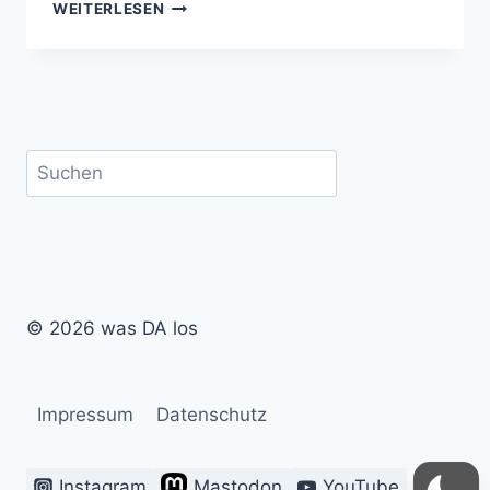
VON
WEITERLESEN
K-
POP
BIS
CLASSIC
ROCK:
JUNGES
Suchen
RADIO
AUF
DEM
HEINERFEST
© 2026 was DA los
Impressum
Datenschutz
Instagram
Mastodon
YouTube