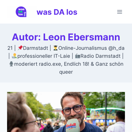
Zum
was DA los
Inhalt
springen
Autor: Leon Ebersmann
21 |
Darmstadt |
Online-Journalismus @h_da
|
professioneller IT-Laie |
Radio Darmstadt |
moderiert radio.exe, Endlich 18! & Ganz schön
queer