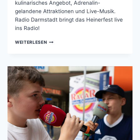
kulinarisches Angebot, Adrenalin-
gelandene Attraktionen und Live-Musik.
Radio Darmstadt bringt das Heinerfest live
ins Radio!
RADIO
WEITERLESEN
DARMSTADT
BRINGT
DEN
SOUND
DES
HEINERFESTS
INS
RADIO