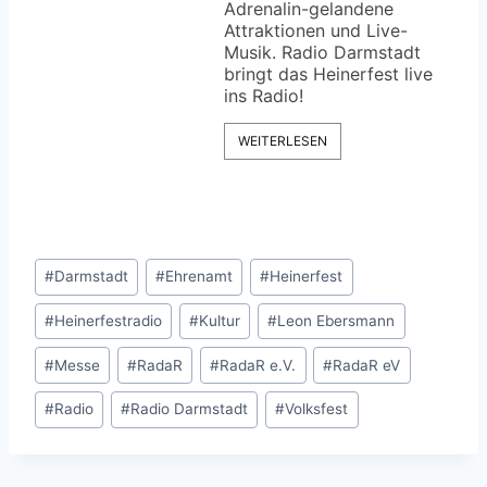
Adrenalin-gelandene
Attraktionen und Live-
Musik. Radio Darmstadt
bringt das Heinerfest live
ins Radio!
WEITERLESEN
Schlagworte:
#
Darmstadt
#
Ehrenamt
#
Heinerfest
#
Heinerfestradio
#
Kultur
#
Leon Ebersmann
#
Messe
#
RadaR
#
RadaR e.V.
#
RadaR eV
#
Radio
#
Radio Darmstadt
#
Volksfest