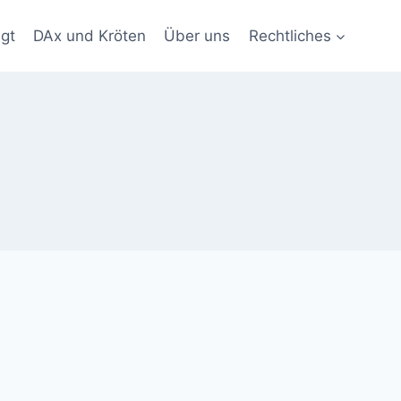
gt
DAx und Kröten
Über uns
Rechtliches