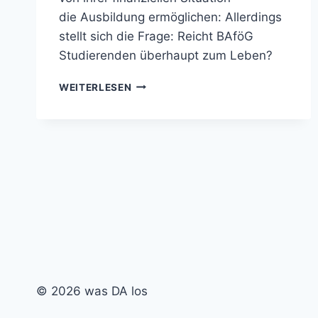
die Ausbildung ermöglichen: Allerdings
stellt sich die Frage: Reicht BAföG
Studierenden überhaupt zum Leben?
VON
WEITERLESEN
AUSHILFSJOB
BIS
BAFÖG-
ANTRAG:
STUDIEREN
IN
DARMSTADT
© 2026 was DA los