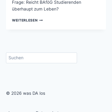
Frage: Reicht BAföG Studierenden
überhaupt zum Leben?
VON
WEITERLESEN
AUSHILFSJOB
BIS
BAFÖG-
ANTRAG:
STUDIEREN
IN
Suchen
DARMSTADT
© 2026 was DA los