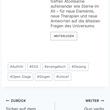
treffen Atomkerne
aufeinander wie Sterne im
All – für neue Elemente,
neue Therapien und neue
Antworten auf die ältesten
Fragen des Universums.
WEITERLESEN
Schlagworte:
#
Auftritt
#
ESG
#
evangelisch
#
Gesang
#
Open Stage
#
Singen
#
Unicef
Beitragsnavigation
ZURÜCK
WEITER
Sicher auf dem
Quo vadis