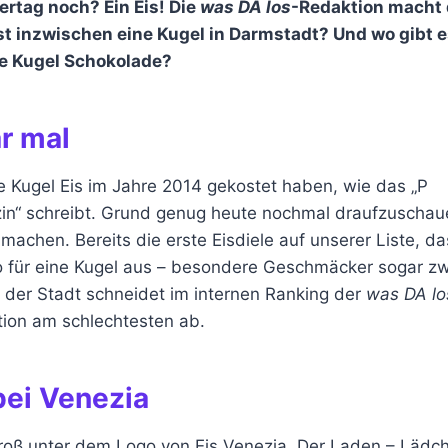
rtag noch? Ein Eis! Die
was DA los
-Redaktion macht 
ist inzwischen eine Kugel in Darmstadt? Und wo gibt e
te Kugel Schokolade?
r mal
ie Kugel Eis im Jahre 2014 gekostet haben, wie das „P
in“ schreibt. Grund genug heute nochmal draufzuschau
 machen. Bereits die erste Eisdiele auf unserer Liste, das
ro für eine Kugel aus – besondere Geschmäcker sogar zw
n der Stadt schneidet im internen Ranking der
was DA lo
tion am schlechtesten ab.
bei Venezia
groß unter dem Logo von Eis Venezia. Der Laden – Lädc