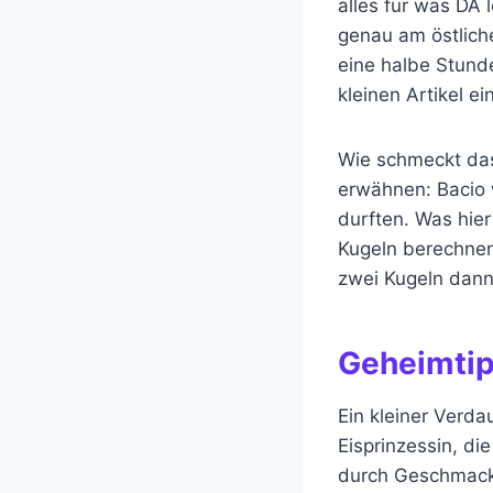
alles für was DA l
genau am östlich
eine halbe Stunde
kleinen Artikel 
Wie schmeckt das 
erwähnen: Bacio 
durften. Was hier
Kugeln berechnen.
zwei Kugeln dan
Geheimtip
Ein kleiner Verda
Eisprinzessin, di
durch Geschmack u