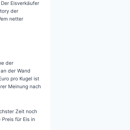
 Der Eisverkäufer
tory der
Wem netter
he der
m an der Wand
uro pro Kugel ist
serer Meinung nach
ächster Zeit noch
reis für Eis in