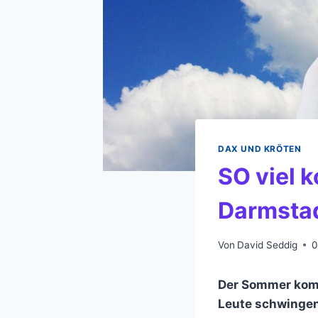
DAX UND KRÖTEN
SO viel k
Darmsta
Von
David Seddig
0
Der Sommer komm
Leute schwingen 