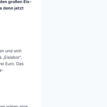
den großen Eis-
s denn jetzt
en und sich
 „Eislabor“,
ei Euro. Das
s-
hen wären eine