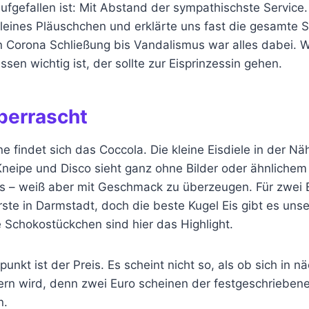
 aufgefallen ist: Mit Abstand der sympathischste Service.
 kleines Pläuschchen und erklärte uns fast die gesamte S
on Corona Schließung bis Vandalismus war alles dabei. 
ssen wichtig ist, der sollte zur Eisprinzessin gehen.
berrascht
ne findet sich das Coccola. Die kleine Eisdiele in der Nä
neipe und Disco sieht ganz ohne Bilder oder ähnliche
us – weiß aber mit Geschmack zu überzeugen. Für zwei E
rste in Darmstadt, doch die beste Kugel Eis gibt es un
e Schokostückchen sind hier das Highlight.
unkt ist der Preis. Es scheint nicht so, als ob sich in n
n wird, denn zwei Euro scheinen der festgeschriebene P
n.