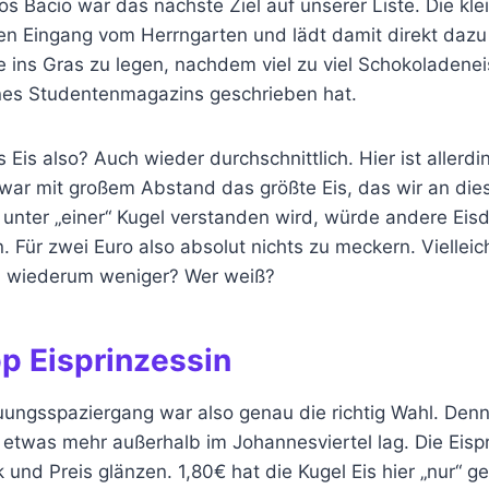
os Bacio war das nächste Ziel auf unserer Liste. Die klei
en Eingang vom Herrngarten und lädt damit direkt dazu 
 ins Gras zu legen, nachdem viel zu viel Schokoladenei
eines Studentenmagazins geschrieben hat.
Eis also? Auch wieder durchschnittlich. Hier ist allerdi
war mit großem Abstand das größte Eis, das wir an di
 unter „einer“ Kugel verstanden wird, würde andere Eisdi
 Für zwei Euro also absolut nichts zu meckern. Vielleic
n wiederum weniger? Wer weiß?
p Eisprinzessin
uungsspaziergang war also genau die richtig Wahl. Denn
e etwas mehr außerhalb im Johannesviertel lag. Die Eisp
nd Preis glänzen. 1,80€ hat die Kugel Eis hier „nur“ g