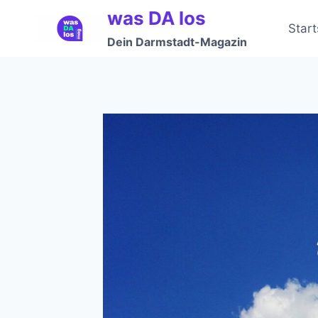
Zum
was DA los
Inhalt
Start
Dein Darmstadt-Magazin
springen