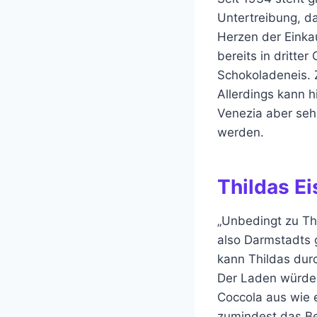
Untertreibung, da
Herzen der Einka
bereits in dritte
Schokoladeneis. Z
Allerdings kann h
Venezia aber sehr 
werden.
Thildas Ei
„Unbedingt zu Thi
also Darmstadts 
kann Thildas dur
Der Laden würde s
Coccola aus wie e
zumindest das Be