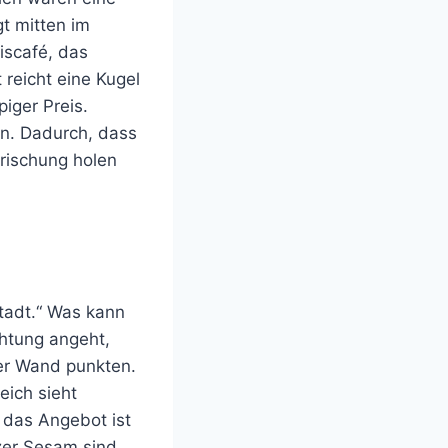
gt mitten im
iscafé, das
 reicht eine Kugel
iger Preis.
en. Dadurch, dass
rfrischung holen
stadt.“ Was kann
htung angeht,
der Wand punkten.
eich sieht
h das Angebot ist
zer Sesam sind