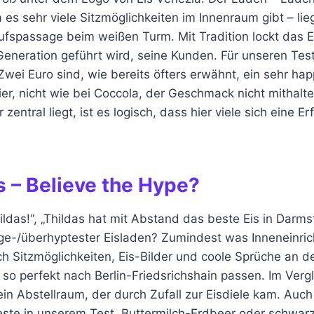
 es sehr viele Sitzmöglichkeiten im Innenraum gibt – lie
ufspassage beim weißen Turm. Mit Tradition lockt das E
r Generation geführt wird, seine Kunden. Für unseren Test
wei Euro sind, wie bereits öfters erwähnt, ein sehr happ
ier, nicht wie bei Coccola, der Geschmack nicht mithalt
zentral liegt, ist es logisch, dass hier viele sich eine E
s – Believe the Hype?
ldas!“, „Thildas hat mit Abstand das beste Eis in Darm
ge-/überhyptester Eisladen? Zumindest was Inneneinric
ch Sitzmöglichkeiten, Eis-Bilder und coole Sprüche an 
o perfekt nach Berlin-Friedsrichshain passen. Im Vergl
in Abstellraum, der durch Zufall zur Eisdiele kam. Auc
ste in unserem Test. Buttermilch-Erdbeer oder schwar